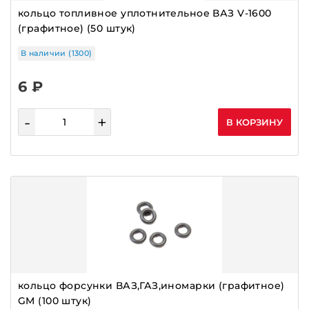
РЕЛЕ ВТЯГИВАЮЩЕЕ
кольцо топливное уплотнительное ВАЗ V-1600
(графитное) (50 штук)
РЕЛЕ ЗАРЯДКИ
РЕМКОМПЛЕКТЫ
В наличии (1300)
РЕМНИ ГЕНЕР. BOSCH,ТАДЕМ,ГЕЙЦ
6 ₽
РЕМНИ ГЕНЕРАТОРА ИМПОРТНЫЕ
РЕМНИ ГРМ
-
+
В КОРЗИНУ
РОЛИКИ
РХХ
РЫЧАГИ СТЕКЛООЧИСТИТЕЛЯ
САЛЬНИКИ
СВЕЧИ
СВЕЧИ ИНОМАРКИ
СЕТКИ
кольцо форсунки ВАЗ,ГАЗ,иномарки (графитное)
СИГНАЛЫ
GM (100 штук)