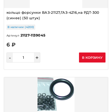
ПРОВОДКА ТУМАНОК
ПРОКЛАДКИ
кольцо форсунки ВАЗ-21127,ГАЗ-4216,на РДТ-300
(синее) (50 штук)
ПРУЖИНЫ
ПУЛЬТЫ,КЛЮЧИ
В наличии (4200)
РАДИАТОРЫ
21127-1139045
Артикул
РАДИАТОРЫ ОТОПИТЕЛЯ
6 ₽
РАЗНОЕ
-
+
В КОРЗИНУ
РАЗЪЁМЫ АТЛАНТ ЗАВОД
РАЗЪЕМЫ
РАМПЫ
РЕГУЛЯТОРЫ (РДТ)
РЕДУКТОР СТАРТЕРА
РЕЗИСТОР ОТОПИТЕЛЯ
РЕЛЕ