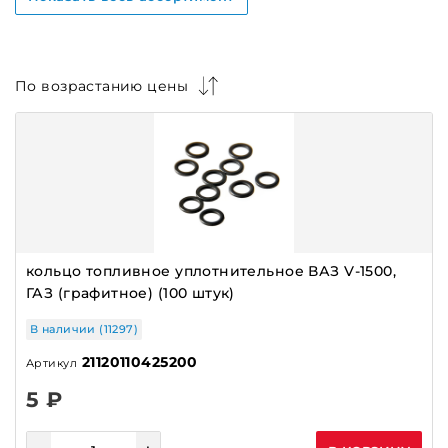
БЕНЗОНАСОСЫ В СБОРЕ УТЕС
БЛОК УПРАВЛЕНИЯ СВЕТОМ
БЛОКИ ПЕЧКИ
По возрастанию цены
БЛОКИ ПРЕДОХРАНИТЕЛЕЙ
БЛОКИ СТЕКЛОПОДЪЕМНИКОВ
БЛОКИ УПРАВЛЕНИЯ
БЛОКИ ЭЛЕКТРОПАКЕТА
БОРТОВЫЕ КОМПЬЮТЕРЫ
БРОНЕПРОВОДА
кольцо топливное уплотнительное ВАЗ V-1500,
ГАЗ (графитное) (100 штук)
БРОНЕПРОВОДА ПЛАЗМА
ВЕНТИЛЯТОРЫ ОХЛАЖДЕНИЯ
В наличии (11297)
ВСТАВКА КАТАЛИЗАТОРА
21120110425200
Артикул
ГЕНЕРАТОРЫ
5 ₽
ГЕНЕРАТОРЫ ILSA,ПРАМО