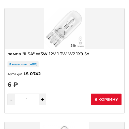
ДУТЫ
ЖГУТЫ,ПРОВОДКИ
ЗАМКИ
ЗАМКИ ЗАЖИГАНИЯ
ЗВЕЗДЫ ГРМ,ШЕСТЕРНИ
КАТУШКИ ЗАЖИГАНИЯ
лампа "ILSA" W3W 12V 1.3W W2.1X9.5d
КЛАПАНЫ
В наличии (480)
КНОПКИ,ВЫКЛЮЧАТЕЛИ
LS 0742
Артикул
КОЛЛЕКТОР ЯКОРЯ
6 ₽
КОЛЛЕКТОРЫ
КОЛОДКИ ТОРМОЗНЫЕ
-
+
В КОРЗИНУ
КОЛЬЦА
КОМБИНАЦИИ ПРИБОРОВ
КОМПРЕССОРЫ