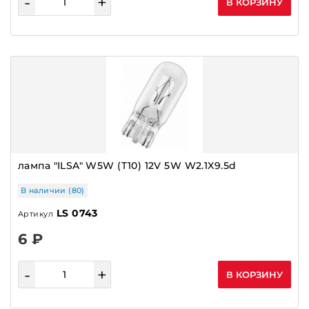
-
+
В КОРЗИНУ
ГЕНЕРАТОРЫ ОРИГИНАЛ
ГИДРОКОМПЕНСАТОРЫ
ГОФРЫ
ДАТЧИКИ
ДАТЧИКИ ABS
ДАТЧИКИ РАСПРЕДВАЛА,КОЛЕНВАЛА
ДАТЧИКИ СКОРОСТИ
ДАТЧИКИ ТЕМПЕРАТУРЫ
лампа "ILSA" W5W (T10) 12V 5W W2.1X9.5d
ДВИГАТЕЛЬ
В наличии (80)
ДИОДНЫЙ МОСТ
LS 0743
Артикул
ДИСКИ ТОРМОЗНЫЕ,СТУПИЦЫ,БАРАБАНЫ
6 ₽
ДМРВ
-
+
ДПДЗ
В КОРЗИНУ
ДРОССЕЛЬНАЯ ЗАСЛОНКА