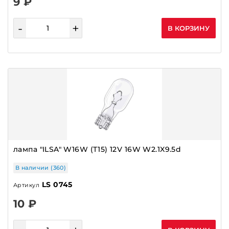
9 ₽
-
+
В КОРЗИНУ
лампа "ILSA" W16W (T15) 12V 16W W2.1X9.5d
В наличии (360)
LS 0745
Артикул
10 ₽