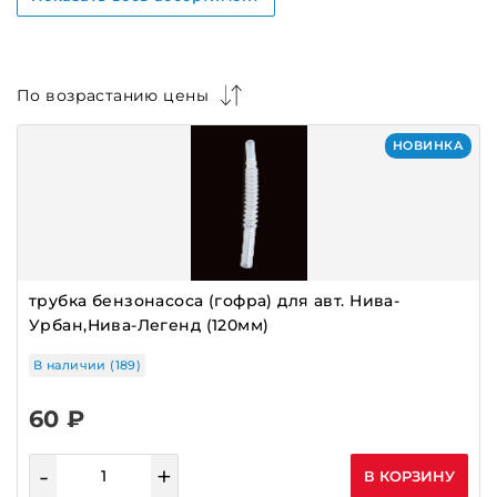
БЕНЗОНАСОСЫ В СБОРЕ УТЕС
БЛОК УПРАВЛЕНИЯ СВЕТОМ
БЛОКИ ПЕЧКИ
По возрастанию цены
БЛОКИ ПРЕДОХРАНИТЕЛЕЙ
НОВИНКА
БЛОКИ СТЕКЛОПОДЪЕМНИКОВ
БЛОКИ УПРАВЛЕНИЯ
БЛОКИ ЭЛЕКТРОПАКЕТА
БОРТОВЫЕ КОМПЬЮТЕРЫ
БРОНЕПРОВОДА
трубка бензонасоса (гофра) для авт. Нива-
Урбан,Нива-Легенд (120мм)
БРОНЕПРОВОДА ПЛАЗМА
ВЕНТИЛЯТОРЫ ОХЛАЖДЕНИЯ
В наличии (189)
ВСТАВКА КАТАЛИЗАТОРА
60 ₽
ГЕНЕРАТОРЫ
-
+
ГЕНЕРАТОРЫ ILSA,ПРАМО
В КОРЗИНУ