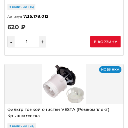
СТАРТЕРА
В наличии (14)
СТОЙКИ (АМОРТИЗАТОРЫ)
7Д5.178.012
Артикул
СЦЕПЛЕНИЕ
620 ₽
ТЕРМОСТАТЫ
ТРАПЕЦИИ СТЕКЛООЧИСТИТЕЛЯ
-
+
В КОРЗИНУ
ТРУБКИ
ТРУБКИ КОНДИЦИОНЕРА
УЦЕНЁННЫЕ ТОВАРЫ
НОВИНКА
ФИКСАТОРЫ, ШТУЦЕРА
ФИЛЬТРА ВОЗДУШНЫЕ,САЛОННЫЕ
ФИЛЬТРА МАСЛА,ТОПЛИВО
ФОРСУНКИ КИТАЙ
фильтр тонкой очистки VESTA (Ремкомплект)
ФОРСУНКИ ОРИГИНАЛ
Крышка+сетка
ЦЕНТРАЛЬНЫЙ ЗАМОК
В наличии (24)