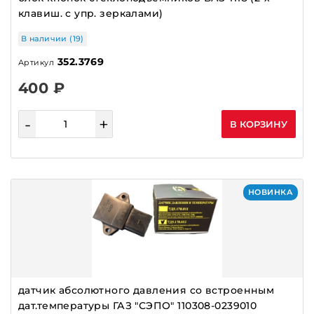
РЕЛЕ ВТЯГИВАЮЩЕЕ
клавиш. с упр. зеркалами)
РЕЛЕ ЗАРЯДКИ
В наличии (19)
РЕМКОМПЛЕКТЫ
352.3769
Артикул
РЕМНИ ГЕНЕР. BOSCH,ТАДЕМ,ГЕЙЦ
400 ₽
РЕМНИ ГЕНЕРАТОРА ИМПОРТНЫЕ
РЕМНИ ГРМ
-
+
В КОРЗИНУ
РОЛИКИ
РХХ
РЫЧАГИ СТЕКЛООЧИСТИТЕЛЯ
НОВИНКА
САЛЬНИКИ
СВЕЧИ
СВЕЧИ ИНОМАРКИ
СЕТКИ
датчик абсолютного давления со встроенным
СИГНАЛЫ
дат.температуры ГАЗ "СЭПО" 110308-0239010